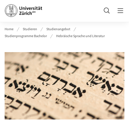
Header
Suche
Home
Studieren
Studienangebot
Studienprogramme Bachelor
Hebräische Sprache und Literatur