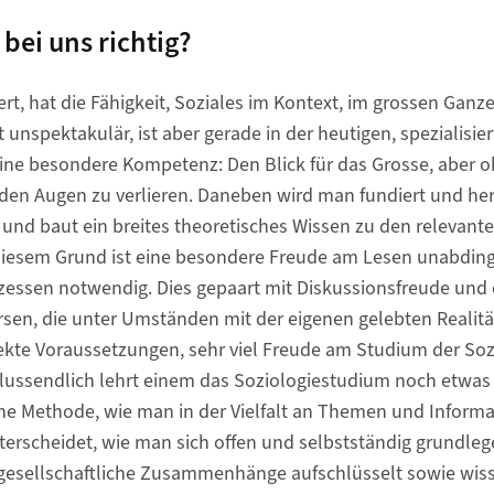
bei uns richtig?
ert, hat die Fähigkeit, Soziales im Kontext, im grossen Gan
gt unspektakulär, ist aber gerade in der heutigen, spezialisi
ine besondere Kompetenz: Den Blick für das Grosse, aber oh
 den Augen zu verlieren. Daneben wird man fundiert und he
t und baut ein breites theoretisches Wissen zu den relevante
diesem Grund ist eine besondere Freude am Lesen unabdin
zessen notwendig. Dies gepaart mit Diskussionsfreude und 
en, die unter Umständen mit der eigenen gelebten Realität
ekte Voraussetzungen, sehr viel Freude am Studium der Soz
lussendlich lehrt einem das Soziologiestudium noch etwas v
ine Methode, wie man in der Vielfalt an Themen und Inform
erscheidet, wie man sich offen und selbstständig grundle
gesellschaftliche Zusammenhänge aufschlüsselt sowie wiss