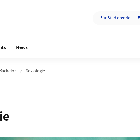
Zielgruppe wechsel
Für Studierende
F
Bereichsnavigation
nts
News
Bachelor
Soziologie
ie